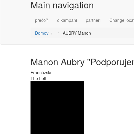
Main navigation
prečo?
o kampani
partneri
Change loca
Domov
AUBRY Manon
Manon Aubry
"Podporuje
Francúzsko
The Left