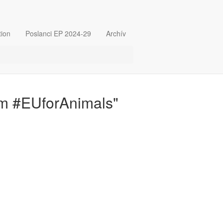
tion
Poslanci EP 2024-29
Archív
m #EUforAnimals"