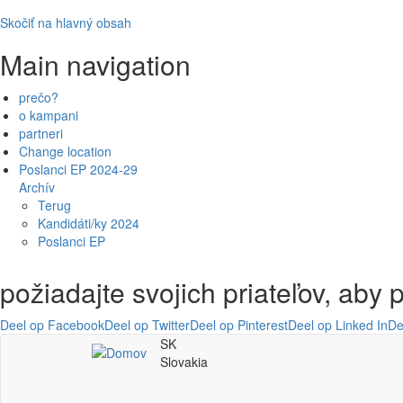
Skočiť na hlavný obsah
Main navigation
prečo?
o kampani
partneri
Change location
Poslanci EP 2024-29
Archív
Terug
Kandidáti/ky 2024
Poslanci EP
požiadajte svojich priateľov, aby p
Deel op Facebook
Deel op Twitter
Deel op Pinterest
Deel op Linked In
De
SK
Slovakia