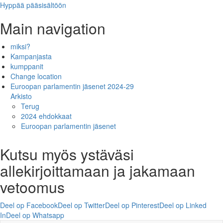
Hyppää pääsisältöön
Main navigation
miksi?
Kampanjasta
kumppanit
Change location
Euroopan parlamentin jäsenet 2024-29
Arkisto
Terug
2024 ehdokkaat
Euroopan parlamentin jäsenet
Kutsu myös ystäväsi
allekirjoittamaan ja jakamaan
vetoomus
Deel op Facebook
Deel op Twitter
Deel op Pinterest
Deel op Linked
In
Deel op Whatsapp