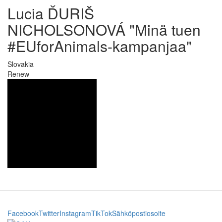
Lucia ĎURIŠ
NICHOLSONOVÁ
"Minä tuen
#EUforAnimals-kampanjaa"
Slovakia
Renew
Facebook
Twitter
Instagram
TikTok
Sähköpostiosoite