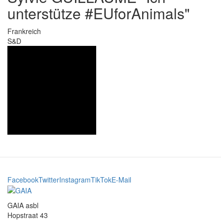
unterstütze #EUforAnimals"
Frankreich
S&D
Facebook
Twitter
Instagram
TikTok
E-Mail
GAIA asbl
Hopstraat 43